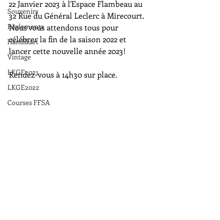
22 Janvier 2023 à l'Espace Flambeau au 
Souvenirs
32 Rue du Général Leclerc à Mirecourt.
Règlements
Nous vous attendons tous pour 
célébrer la fin de la saison 2022 et 
Handikart
lancer cette nouvelle année 2023!
Vintage
LKGE2021
Rendez-vous à 14h30 sur place.
LKGE2022
Courses FFSA