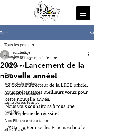
Post
Tous les posts
comitelkge
Tous les posts
9 janv. 2023
1 min de lecture
2023 - Lancement de la
LKGE2020
nouvelle année!
Kart
Actus de la région
Le Comité Directeur de la LKGE officiel 
vous présente ses meilleurs vœux pour 
Courses Nationales
cette nouvelle année.
Iame Series France
Nous vous souhaitons à tous une 
KartMag
saison pleine de réussite!
Nos Pilotes ont du talent
L'AG et la Remise des Prix aura lieu le 
#LKGE2020