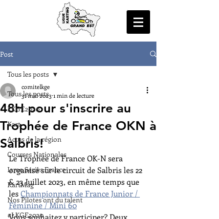
Post
Tous les posts
comitelkge
Tous les posts
31 mai 2023
1 min de lecture
48H pour s'inscrire au
LKGE2020
Trophée de France OKN à
Kart
Actus de la région
Salbris!
Courses Nationales
Le Trophée de France OK-N sera 
Iame Series France
organisé sur le circuit de Salbris les 22 
& 23 Juillet 2023, en même temps que 
KartMag
les 
Championnats de France Junior / 
Nos Pilotes ont du talent
Féminine / Mini 60
#LKGE2020
Vous souhaitez y participer? Deux 