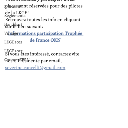
places sont réservées pour des pilotes 
Souvenirs
de la LKGE!
Règlements
Retrouvez toutes les info en cliquant 
Handikart
sur le lien suivant:
Informations participation Trophée 
Vintage
de France OKN
LKGE2021
LKGE2022
Si vous êtes intéressé, contactez vite 
Courses FFSA
notre Présidente par email, 
severine.cancelli@gmail.com