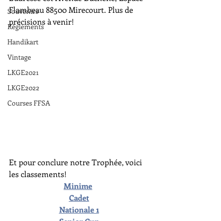
Flambeau 88500 Mirecourt. Plus de 
Souvenirs
précisions à venir!
Règlements
Handikart
Vintage
LKGE2021
LKGE2022
Courses FFSA
Et pour conclure notre Trophée, voici 
les classements!
Minime
Cadet
Nationale 1