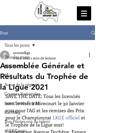
Post
Tous les posts
comitelkge
Tous les posts
8 nov. 2021
1 min de lecture
Assemblée Générale et
LKGE2020
Résultats du Trophée de
Kart
Actus de la région
la Ligue 2021
Courses Nationales
SAVE THE DATE: Tous les licenciés 
Iame Series France
sont invités à Mirecourt le 30 Janvier 
2022 pour l'AG et les remises des Prix 
KartMag
pour le Championnat 
LKGE officiel
 et 
Nos Pilotes ont du talent
le Trophée de la Ligue 2021!
#LKGE2020
L'adresse est Avenue Duchêne, Espace 