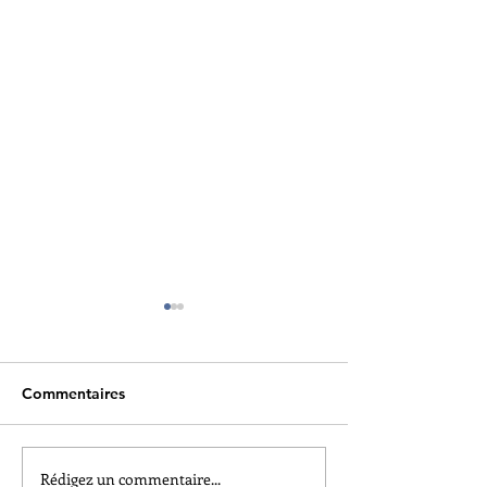
Commentaires
Rédigez un commentaire...
Informations sur la 5e
La LKGE soutien