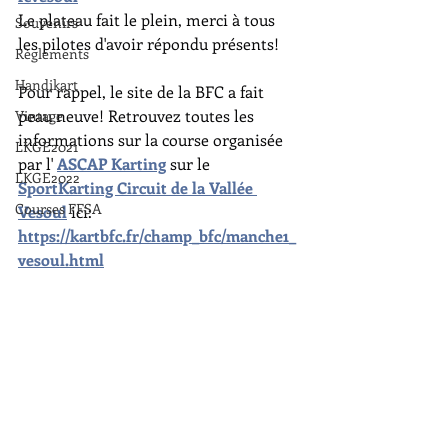
Le plateau fait le plein, merci à tous 
Souvenirs
les pilotes d'avoir répondu présents!
Règlements
Handikart
Pour rappel, le site de la BFC a fait 
peau neuve! Retrouvez toutes les 
Vintage
informations sur la course organisée 
LKGE2021
par l' 
ASCAP Karting
 sur le 
LKGE2022
SportKarting Circuit de la Vallée 
Courses FFSA
Vesoul
 ici:
https://kartbfc.fr/champ_bfc/manche1_
vesoul.html