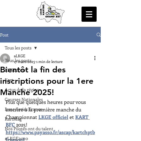
Post
Tous les posts
aLKGE
Tous les posts
17 mars 2025
1 min de lecture
Bientôt la fin des
LKGE2020
inscriptions pour la 1ere
Kart
Actus de la région
Manche 2025!
Courses Nationales
Plus que quelques heures pour vous 
Iame Series France
inscrire à la première manche du 
Championnat 
LKGE officiel
 et 
KART 
KartMag
BFC
 2025!
Nos Pilotes ont du talent
https://www.payasso.fr/ascap/kartchptb
#LKGE2020
fcvesoul