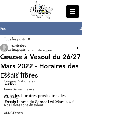
Post
Tous les posts
comitelkge
Tous les posts
24 mars 2022
1 min de lecture
Course à Vesoul du 26/27
LKGE2020
Mars 2022 - Horaires des
Kart
Actus de la région
Essais libres
Courses Nationales
Hello!
Iame Series France
Voici les horaires provisoires des 
KartMag
Essais Libres du Samedi 26 Mars 2022!
Nos Pilotes ont du talent
#LKGE2020