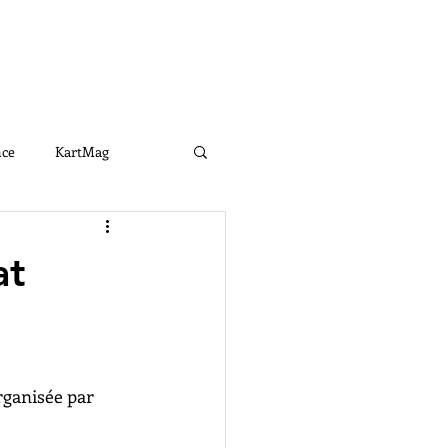
Connexion
RTENAIRES
CONTACT
nce
KartMag
e
LKGE2021
at
rganisée par 