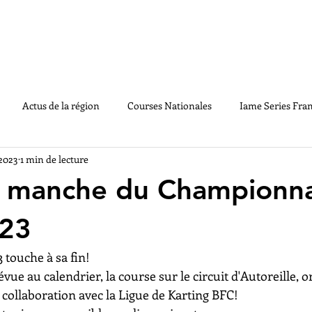
LE CHAMPIONNAT
ACTUS
MEDIAS
PA
Actus de la région
Courses Nationales
Iame Series Fra
 2023
1 min de lecture
GE2020
Souvenirs
Règlements
Handikart
Vintag
e manche du Championn
23
touche à sa fin!
ue au calendrier, la course sur le circuit d'Autoreille, o
 collaboration avec la Ligue de Karting BFC!