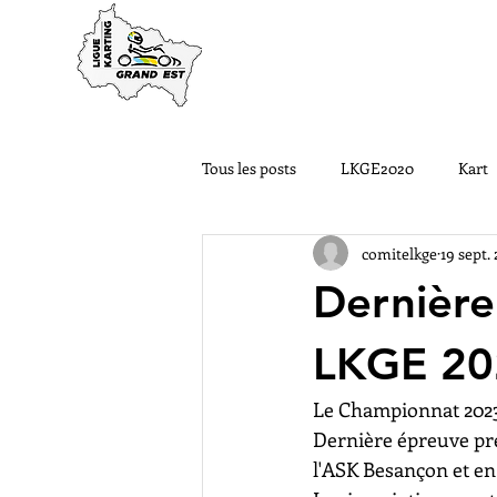
ACCUEIL
LA LIGUE
Tous les posts
LKGE2020
Kart
comitelkge
19 sept.
Nos Pilotes ont du talent
#LK
Dernièr
LKGE2022
Courses FFSA
LKGE 20
Le Championnat 2023 
Dernière épreuve prév
l'ASK Besançon et en