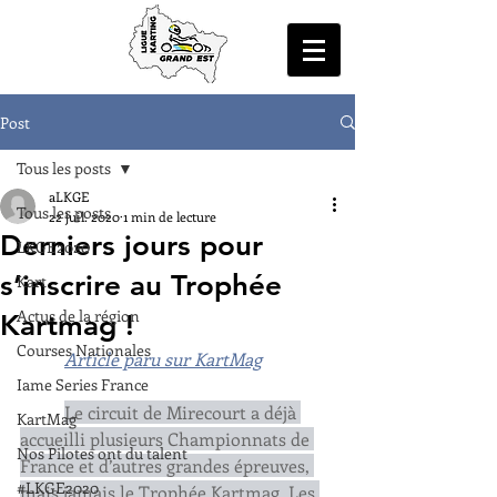
Post
Tous les posts
aLKGE
Tous les posts
22 juil. 2020
1 min de lecture
Derniers jours pour
LKGE2020
s’inscrire au Trophée
Kart
Actus de la région
Kartmag !
Courses Nationales
	Article paru sur KartMag
Iame Series France
Le circuit de Mirecourt a déjà 
KartMag
accueilli plusieurs Championnats de 
Nos Pilotes ont du talent
France et d’autres grandes épreuves, 
#LKGE2020
mais jamais le Trophée Kartmag. Les 