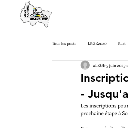
ACCUEIL
LA LIGUE
Tous les posts
LKGE2020
Kart
aLKGE
5 juin 2025
Nos Pilotes ont du talent
#LK
Inscript
LKGE2022
Courses FFSA
- Jusqu'a
Les inscriptions pou
prochaine étape à So