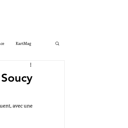
Connexion
RTENAIRES
CONTACT
nce
KartMag
e
LKGE2021
 Soucy
uent, avec une 