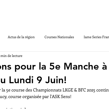
LE CHAMPIONNAT
ACTUS
MEDIAS
PA
Actus de la région
Courses Nationales
Iame Series Fra
1 min de lecture
GE2020
Souvenirs
Règlements
Handikart
Vintag
ions pour la 5e Manche à
u Lundi 9 Juin!
r la 5e course des Championnats LKGE & BFC 2025 contin
ucy, course organisée par l'ASK Sens!