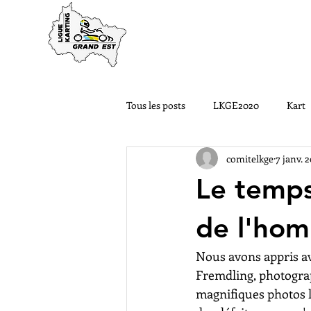
ACCUEIL
LA LIGUE
Tous les posts
LKGE2020
Kart
comitelkge
7 janv. 
Nos Pilotes ont du talent
#LK
Le temps
LKGE2022
Courses FFSA
de l'ho
Nous avons appris av
Fremdling, photograp
magnifiques photos l