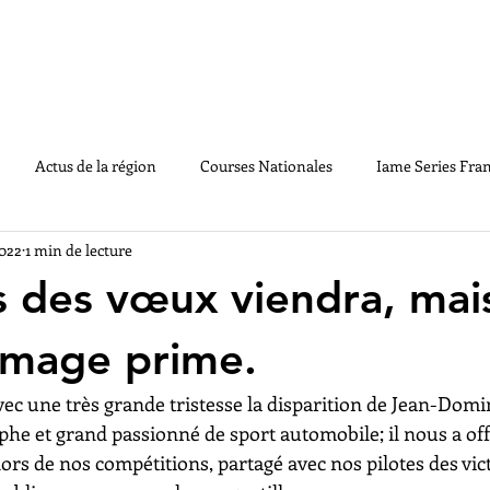
LE CHAMPIONNAT
ACTUS
MEDIAS
PA
Actus de la région
Courses Nationales
Iame Series Fra
2022
1 min de lecture
GE2020
Souvenirs
Règlements
Handikart
Vintag
 des vœux viendra, mais
mmage prime.
ec une très grande tristesse la disparition de Jean-Domi
he et grand passionné de sport automobile; il nous a offe
ors de nos compétitions, partagé avec nos pilotes des vi