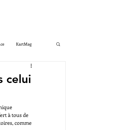
Connexion
RTENAIRES
CONTACT
nce
KartMag
e
LKGE2021
 celui
nique 
rt à tous de  
ctoires, comme 