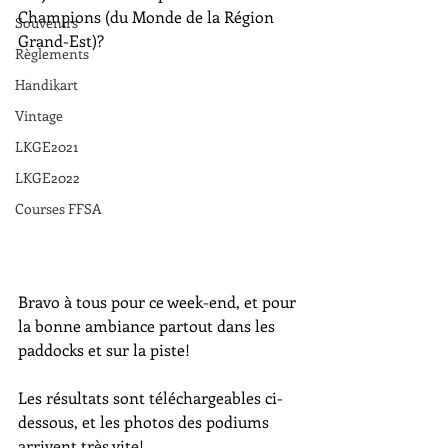
Champions (du Monde de la Région 
Souvenirs
Grand-Est)?
Règlements
Handikart
Vintage
LKGE2021
LKGE2022
Courses FFSA
Bravo à tous pour ce week-end, et pour 
la bonne ambiance partout dans les 
paddocks et sur la piste!
Les résultats sont téléchargeables ci-
dessous, et les photos des podiums 
arrivent très vite!