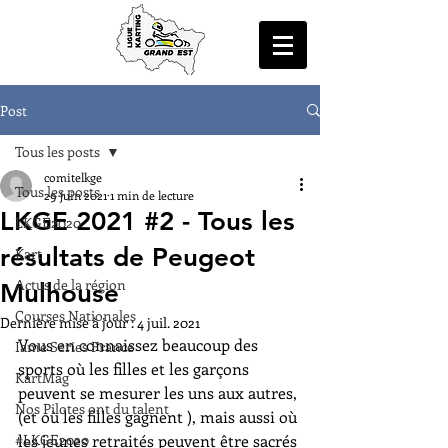
Post
Tous les posts
comitelkge
Tous les posts
29 juin 2021
1 min de lecture
LKGE 2021 #2 - Tous les
LKGE2020
résultats de Peugeot
Kart
Actus de la région
Mulhouse
Courses Nationales
Dernière mise à jour :
4 juil. 2021
Vous en connaissez beaucoup des 
Iame Series France
sports où les filles et les garçons 
KartMag
peuvent se mesurer les uns aux autres, 
Nos Pilotes ont du talent
(et où les filles gagnent ), mais aussi où 
#LKGE2020
les jeunes retraités peuvent être sacrés 