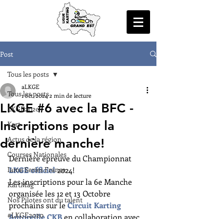
Post
Tous les posts
aLKGE
Tous les posts
1 oct. 2024
2 min de lecture
LKGE #6 avec la BFC -
LKGE2020
Inscriptions pour la
Kart
Actus de la région
dernière manche!
Courses Nationales
Dernière épreuve du Championnat 
Iame Series France
LKGE officiel
 2024!
Les inscriptions pour la 6e Manche 
KartMag
organisée les 12 et 13 Octobre 
Nos Pilotes ont du talent
prochains sur le 
Circuit Karting 
#LKGE2020
Autoreille CKB
 en collaboration avec 