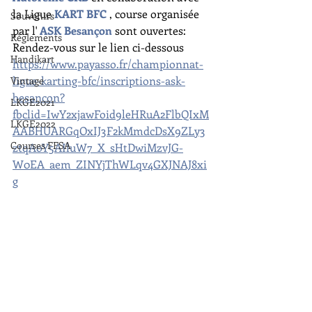
la Ligue 
KART BFC
 , course organisée 
Souvenirs
par l' 
ASK Besançon
 sont ouvertes:
Règlements
Rendez-vous sur le lien ci-dessous
Handikart
https://www.payasso.fr/championnat-
ligue-karting-bfc/inscriptions-ask-
Vintage
besancon?
LKGE2021
fbclid=IwY2xjawFoid9leHRuA2FlbQIxM
LKGE2022
AABHUARGqOxIJ3F2kMmdcDsX9ZLy3
Courses FFSA
ztqAoY5AIluW7_X_sHtDwiMzvJG-
W0EA_aem_ZINYjThWLqv4GXJNAJ8xi
g