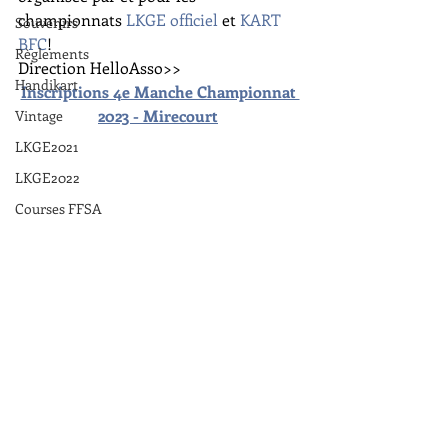
championnats 
LKGE officiel
 et 
KART 
Souvenirs
BFC
!
Règlements
Direction HelloAsso>>
Handikart
Inscriptions 4e Manche Championnat 
2023 - Mirecourt
Vintage
LKGE2021
LKGE2022
Courses FFSA