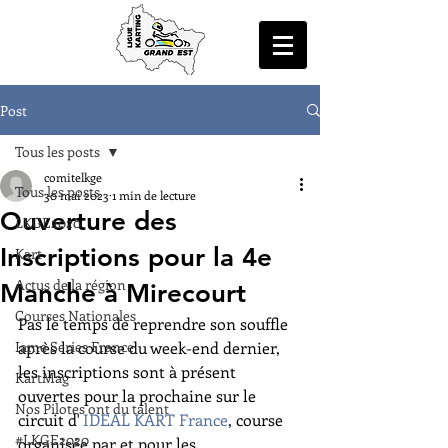
Post
Tous les posts
comitelkge
Tous les posts
30 mai 2023
1 min de lecture
Ouverture des
LKGE2020
Inscriptions pour la 4e
Kart
Actus de la région
Manche à Mirecourt
Courses Nationales
Pas le temps de reprendre son souffle 
Iame Series France
après la course du week-end dernier, 
les inscriptions sont à présent 
KartMag
ouvertes pour la prochaine sur le 
Nos Pilotes ont du talent
circuit d' 
IDEAL KART France
, course 
#LKGE2020
organisée par et pour les 