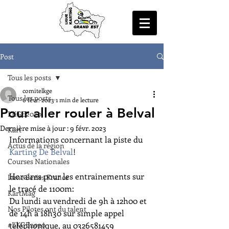
Post
Tous les posts
comitelkge
Tous les posts
6 févr. 2023
1 min de lecture
Pour aller rouler à Belval
LKGE2020
Dernière mise à jour :
9 févr. 2023
Kart
Informations concernant la piste du 
Actus de la région
Karting De Belval
!
Courses Nationales
Horaires pour les entrainements sur 
Iame Series France
le tracé de 1100m:
KartMag
Du lundi au vendredi de 9h à 12h00 et 
Nos Pilotes ont du talent
de 14h à 18h30 sur simple appel 
#LKGE2020
téléphonique, au 0326581459