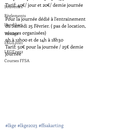
Tarif: 40€/ jour et 20€/ demie journée
Souvenirs
Règlements
Pour la journée dédié à l'entrainement 
Handikart
du Samedi 25 Février. ( pas de location, 
séances organisées)
Vintage
9h à 12h00 et de 14h à 18h30
LKGE2021
Tarif: 50€ pour la journée / 25€ demie 
LKGE2022
journée
Courses FFSA
#lkge
#lkge2023
#ffsakarting