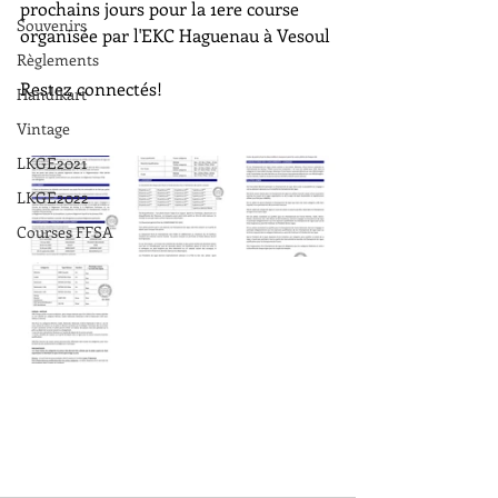
prochains jours pour la 1ere course 
Souvenirs
organisée par l'EKC Haguenau à Vesoul
Règlements
Restez connectés!
Handikart
Vintage
LKGE2021
LKGE2022
Courses FFSA