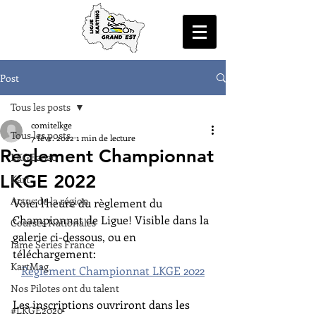
Post
Tous les posts
comitelkge
Tous les posts
7 févr. 2022
1 min de lecture
Règlement Championnat
LKGE2020
LKGE 2022
Kart
Actus de la région
Voici l'heure du règlement du 
Championnat de Ligue! Visible dans la 
Courses Nationales
galerie ci-dessous, ou en 
Iame Series France
téléchargement:
KartMag
Règlement Championnat LKGE 2022
Nos Pilotes ont du talent
Les inscriptions ouvriront dans les 
#LKGE2020