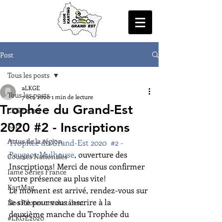
Post
Tous les posts
aLKGE
Tous les posts
7 oct. 2020
1 min de lecture
Trophée du Grand-Est
LKGE2020
2020 #2 - Inscriptions
Kart
Actus de la région
Trophée du Grand-Est 2020  #2 - 
Peugeot Mulhouse
, ouverture des 
Courses Nationales
Inscriptions! Merci de nous confirmer 
Iame Series France
votre présence au plus vite!
KartMag
Le moment est arrivé, rendez-vous sur 
le site pour vous inscrire à la 
Nos Pilotes ont du talent
deuxième manche du Trophée du 
#LKGE2020