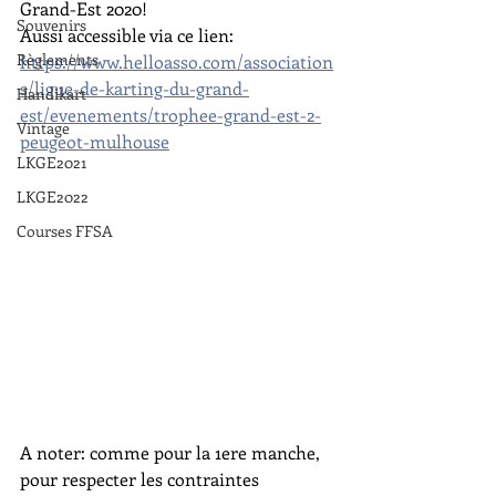
Grand-Est 2020!
Souvenirs
Aussi accessible via ce lien:
Règlements
https://www.helloasso.com/association
s/ligue-de-karting-du-grand-
Handikart
est/evenements/trophee-grand-est-2-
Vintage
peugeot-mulhouse
LKGE2021
LKGE2022
Courses FFSA
A noter: comme pour la 1ere manche, 
pour respecter les contraintes 