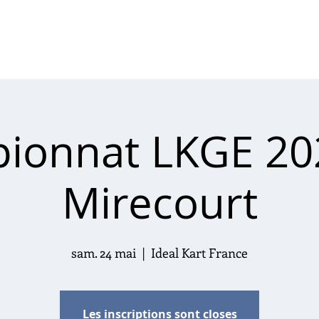
LE CHAMPIONNAT
ACTUS
MEDIAS
PA
ionnat LKGE 202
Mirecourt
sam. 24 mai
  |  
Ideal Kart France
Les inscriptions sont closes