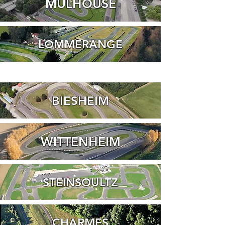
MULHOUSE
LOMMERANGE
BIESHEIM
WITTENHEIM
STEINSOULTZ
CHARMES