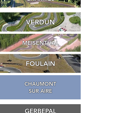
VERDUN
MEISENTHAL
FOULAIN
CHAUMONT
SUR AIRE
GERBEPAL