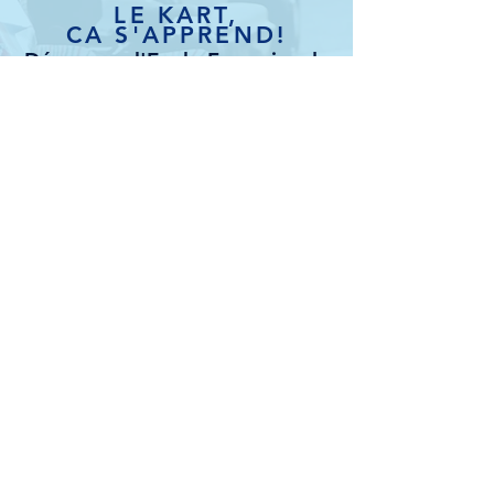
LE KART,
CA S'APPREND!
Découvrez l'Ecole Française de
Karting
L'Ecole Française de Karting est affiliée à
la FFSA: c'est un réseau de formation
pour les enfants à partir de 6 ans. Un
programme pédagogique élaboré par
des experts de la Fédération Française
du Sport Automobile avec un suivi
personnel, 4 volants seront à acquérir.:
Premier volant
Volant de Bronze
Volant d'Argent
Volant d'Or
Les stages sont animés par un moniteur
BPJEPS sport automobile spécificité
karting.
Une bonne façon de s'initier au plaisir du
pilotage tout en étant en sécurité.