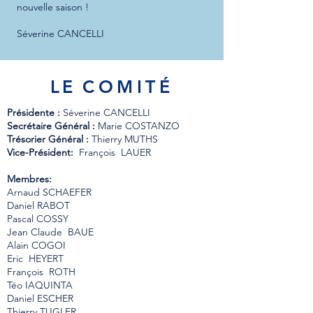
nouvelle saison !
Séverine CANCELLI
LE
COMITÉ
Présidente :
Séverine CANCELLI​
Secrétaire Général :
Marie COSTANZO
Trésorier Général :
Thierry MUTHS​
Vice-Président:
François LAUER
Membres:
Arnaud SCHAEFER
Daniel RABOT
Pascal COSSY
Jean Claude BAUE
Alain COGOI
Eric HEYERT
François ROTH
Téo IAQUINTA
Daniel ESCHER
Thierry TUGLER