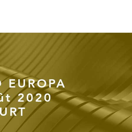
Connexion
RTENAIRES
CONTACT
D EUROPA
ût 2020
URT