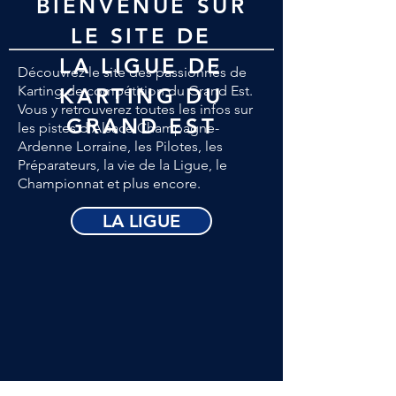
BIENVENUE SUR
LE SITE DE
LA LIGUE DE
Découvrez le site des passionnés de
Karting de compétition du Grand Est.
KARTING DU
Vous y retrouverez toutes les infos sur
GRAND EST
les pistes d'Alsace Champagne-
Ardenne Lorraine, les Pilotes, les
Préparateurs, la vie de la Ligue, le
Championnat et plus encore.
LA LIGUE