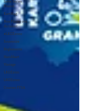
Iame Series
France
KartMag
Nos Pilotes ont
du talent
#LKGE2020
Souvenirs
Règlements
Handikart
Vintage
LKGE2021
LKGE2022
Courses FFSA