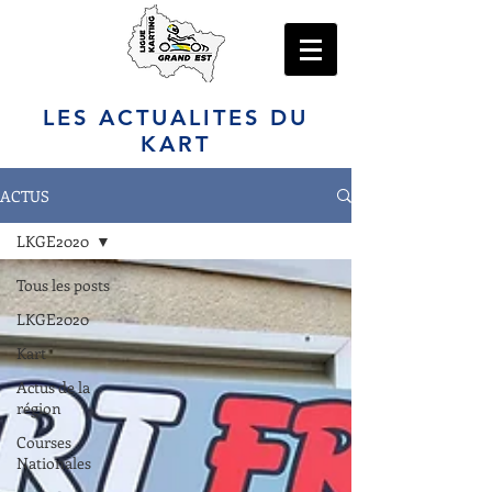
LES ACTUALITES DU
KART
ACTUS
LKGE2020
Tous les posts
LKGE2020
Kart
Actus de la
région
Courses
Nationales