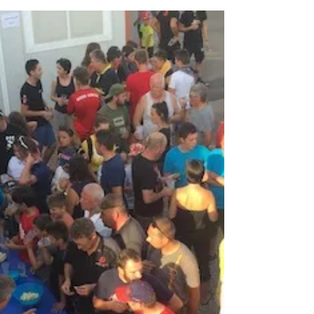
aLKGE
30 juil. 2020
1 min de lecture
Station Service Trophée
Kartmag
La station sélectionnée pour le Trophée est celle de
l'Intermarché de Mirecourt! Carburant E5 SP98
Rue Saint-Maurice, 88500 Mirecourt...