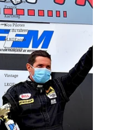
Iame Series
France
KartMag
Nos Pilotes
ont du talent
#LKGE2020
Souvenirs
Règlements
Handikart
Vintage
LKGE2021
LKGE2022
Courses
FFSA