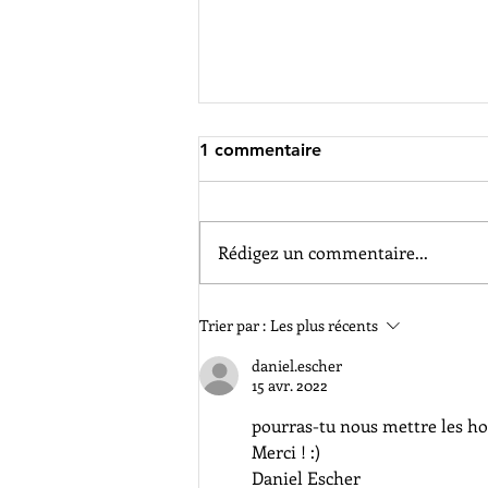
1 commentaire
Rédigez un commentaire...
60 ans de l'ASK Haguenau
Trier par :
Les plus récents
daniel.escher
15 avr. 2022
pourras-tu nous mettre les hor
Merci ! :) 
Daniel Escher