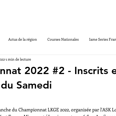
LE CHAMPIONNAT
ACTUS
MEDIAS
PA
Actus de la région
Courses Nationales
Iame Series Fra
2022
1 min de lecture
GE2020
Souvenirs
Règlements
Handikart
Vintag
nat 2022 #2 - Inscrits 
 du Samedi
anche du Championnat LKGE 2022, organisée par l'ASK Lo