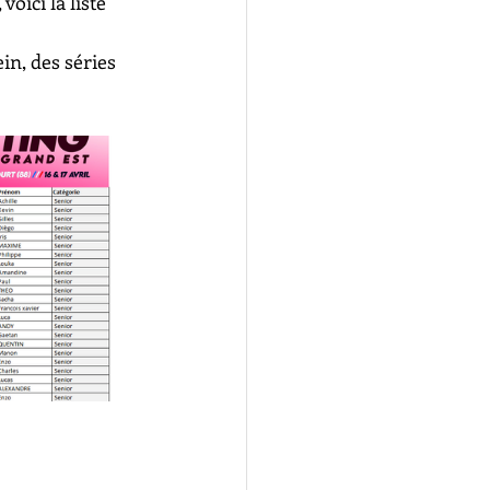
oici la liste 
in, des séries 