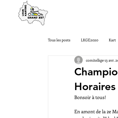
ACCUEIL
LA LIGUE
Tous les posts
LKGE2020
Kart
comitelkge
13 avr. 
Nos Pilotes ont du talent
#LK
Champion
LKGE2022
Courses FFSA
Horaires
Bonsoir à tous!
En amont de la 2e M