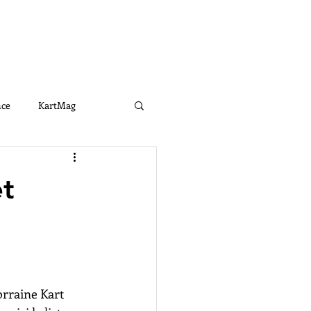
Connexion
RTENAIRES
CONTACT
nce
KartMag
e
LKGE2021
et
rraine Kart 