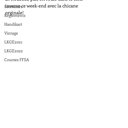
inverse ce week-end avec la chicane 
Souvenirs
orginale!
Règlements
Handikart
Vintage
LKGE2021
LKGE2022
Courses FFSA