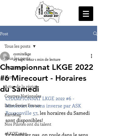
Post
Tous les posts
comitelkge
Tous les posts
23 sept. 2022
1 min de lecture
Championnat LKGE 2022
LKGE2020
#6 Mirecourt - Horaires
Kart
Actus de la région
du Samedi
Courses Nationales
CHAMPIONNAT LKGE 2022 #6 - 
Iame Series France
Mirecourt en sens inverse par ASK 
Bouzonville 57
, les horaires du Samedi 
KartMag
sont disponibles!
Nos Pilotes ont du talent
#LKGE2020
Et n'oubliez pas, on roule dans le sens 