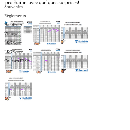
prochaine, avec quelques surprises!
Souvenirs
Règlements
Handikart
Vintage
LKGE2021
LKGE2022
Courses FFSA