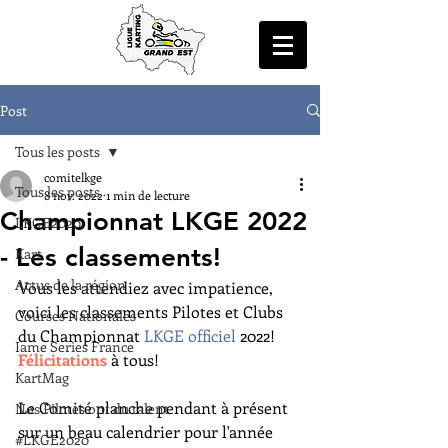
Post
Tous les posts
comitelkge
Tous les posts
8 nov. 2022
1 min de lecture
Championnat LKGE 2022
LKGE2020
- Les classements!
Kart
Actus de la région
Vous les attendiez avec impatience, 
voici les classements Pilotes et Clubs 
Courses Nationales
du Championnat 
LKGE officiel
 2022! 
Iame Series France
Félicitations 
à tous!
KartMag
Le Comité planche pendant à présent 
Nos Pilotes ont du talent
sur un beau calendrier pour l'année 
#LKGE2020