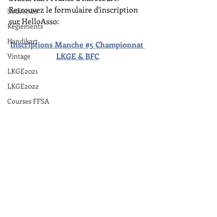
Retrouvez le formulaire d'inscription 
Souvenirs
sur HelloAsso:
Règlements
Handikart
Inscriptions Manche #5 Championnat 
LKGE & BFC
Vintage
LKGE2021
LKGE2022
Courses FFSA