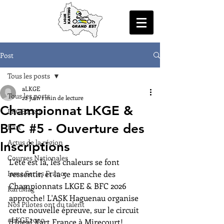
Post
Tous les posts
aLKGE
Tous les posts
22 juin
1 min de lecture
Championnat LKGE &
LKGE2020
BFC #5 - Ouverture des
Kart
Actus de la région
Inscriptions
Courses Nationales
L'été est là, les chaleurs se font 
Iame Series France
ressentir, et la 5e manche des 
Championnats LKGE & BFC 2026 
KartMag
approche! L'ASK Haguenau organise 
Nos Pilotes ont du talent
cette nouvelle épreuve, sur le circuit 
#LKGE2020
d'Ideal Kart France à Mirecourt!