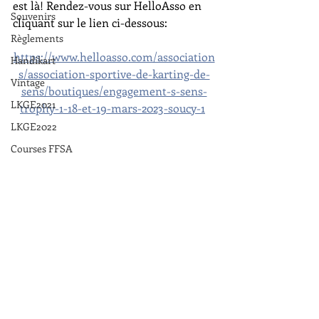
est là! Rendez-vous sur HelloAsso en 
Souvenirs
cliquant sur le lien ci-dessous:
Règlements
https://www.helloasso.com/association
Handikart
s/association-sportive-de-karting-de-
Vintage
sens/boutiques/engagement-s-sens-
LKGE2021
trophy-1-18-et-19-mars-2023-soucy-1
LKGE2022
Courses FFSA