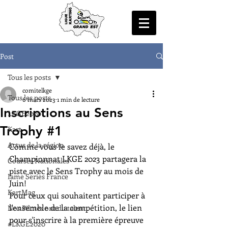
Post
Tous les posts
comitelkge
Tous les posts
6 mars 2023
1 min de lecture
Inscriptions au Sens
LKGE2020
Trophy #1
Kart
Actus de la région
Comme vous le savez déjà, le 
Championnat LKGE 2023 partagera la 
Courses Nationales
piste avec le Sens Trophy au mois de 
Iame Series France
Juin!
KartMag
Pour ceux qui souhaitent participer à 
l'ensemble de la compétition, le lien 
Nos Pilotes ont du talent
pour s'inscrire à la première épreuve 
#LKGE2020