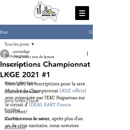
Post
Tous les posts
comitelkge
Tous les posts
7 mai 2021
1 min de lecture
Inscriptions Championnat
LKGE2020
LKGE 2021 #1
Kart
Actus de la région
Dans 48H, les inscriptions pour la 1ere 
Manche du Championnat 
LKGE officiel
Courses Nationales
2021 organisée par l'EKC Haguenau sur 
Iame Series France
le circuit d' 
IDEAL KART France
KartMag
ouvriront!
Comme vous le savez, après plus d'un 
Nos Pilotes ont du talent
an de crise sanitaire, nous sommes 
#LKGE2020