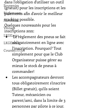
dans l'obligation d'utiliser un outil 
Souvenirs
(gratuit) pour les inscriptions et les 
Règlements
paiements afin d'avoir le meilleur 
tracking possible. 
Handikart
Quelques nouveautés pour les 
Vintage
inscriptions 2021:
LKGE2021
 Le règlement des pneus se fait 
obligatoirement en ligne avec 
LKGE2022
l'inscription. Pourquoi? Tout 
Courses FFSA
simplement pour que le Club 
Organisateur puisse gérer au 
mieux le stock de pneus à 
commander!
Les accompagnateurs devront 
tous obligatoirement s'inscrire 
(Billet gratuit), qu'ils soient 
Tuteur, mécanicien ou 
parent/ami, dans la limite de 3 
personnes par pilote à ce jour. 