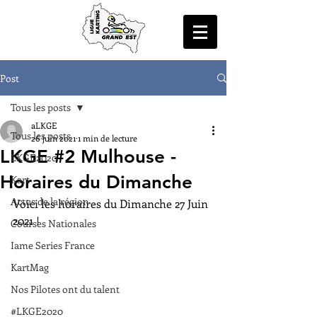
Post
Tous les posts
aLKGE
Tous les posts
26 juin 2021
1 min de lecture
LKGE #2 Mulhouse -
LKGE2020
Horaires du Dimanche
Kart
Actus de la région
Voici les horaires du Dimanche 27 Juin 
2021 !
Courses Nationales
Iame Series France
KartMag
Nos Pilotes ont du talent
#LKGE2020