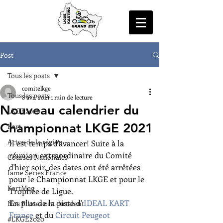
Post
Tous les posts
comitelkge
Tous les posts
8 avr. 2021
1 min de lecture
Nouveau calendrier du
LKGE2020
Championnat LKGE 2021
Kart
Actus de la région
Il est temps d'avancer! Suite à la 
réunion extraordinaire du Comité 
Courses Nationales
d'hier soir, des dates ont été arrêtées 
Iame Series France
pour le Championnat LKGE et pour le 
KartMag
Trophée de Ligue.
En plus de la piste d' 
IDEAL KART 
Nos Pilotes ont du talent
France
 et du 
Circuit Peugeot 
#LKGE2020