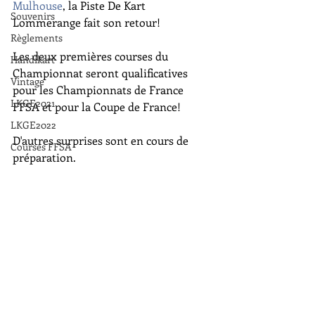
Mulhouse
, la Piste De Kart 
Souvenirs
Lommerange fait son retour!
Règlements
Les deux premières courses du 
Handikart
Championnat seront qualificatives 
Vintage
pour les Championnats de France 
LKGE2021
FFSA et pour la Coupe de France!
LKGE2022
D'autres surprises sont en cours de 
Courses FFSA
préparation.