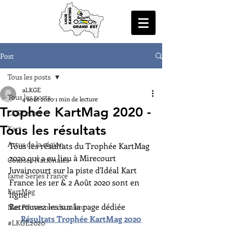
Post
Tous les posts
aLKGE
Tous les posts
4 août 2020
1 min de lecture
Trophée KartMag 2020 -
LKGE2020
Tous les résultats
Kart
Actus de la région
Tous les résultats du Trophée KartMag 
2020 qui a eu lieu à Mirecourt 
Courses Nationales
Juvaincourt sur la piste d'Idéal Kart 
Iame Series France
France les 1er & 2 Août 2020 sont en 
KartMag
ligne!
Retrouvez les sur la page dédiée
Nos Pilotes ont du talent
Résultats Trophée KartMag 2020
#LKGE2020