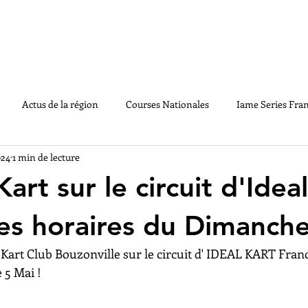
LE CHAMPIONNAT
ACTUS
MEDIAS
PA
Actus de la région
Courses Nationales
Iame Series Fra
024
1 min de lecture
GE2020
Souvenirs
Règlements
Handikart
Vintag
art sur le circuit d'Idea
les horaires du Dimanche
Kart Club Bouzonville sur le circuit d' IDEAL KART France
5 Mai !